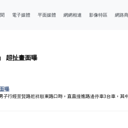
聞
電子媒體
平面媒體
網網相連
影像特區
網路
」 超扯畫面曝
畫面曝
吳姓男子行經景賢路近祥順東路口時，直直撞進路邊停車3台車，其