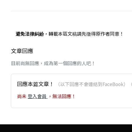
避免法律糾紛
，轉載本區文稿請先徵得原作者同意！
文章回應
目前尚無回應，成為第一個回應的人吧！
回應本篇文章！
（以下回應不會連結到FaceBoo
尚未
登入會員
，無法回應！