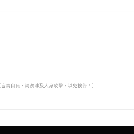
k）（言責自負，請勿涉及人身攻擊，以免挨告！）