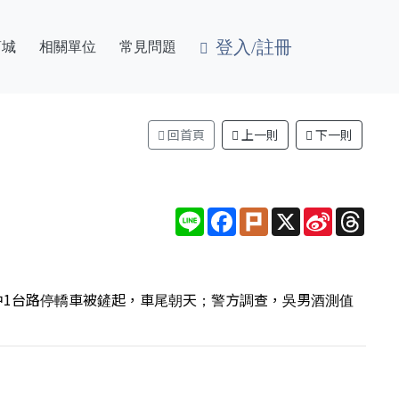
登入/註冊
商城
相關單位
常見問題
回首頁
上一則
下一則
Line
Facebook
Plurk
X
Sina
Thre
Weibo
中1台路停轎車被鏟起，車尾朝天；警方調查，吳男酒測值