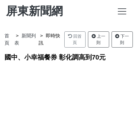
屏東新聞網
首
新聞列
即時快
回首
上一
下一
頁
則
則
頁
表
訊
國中、小幸福餐券 彰化調高到70元