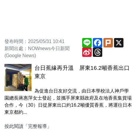
Line
Facebook
Plurk
X
發布時間：2025/05/31 10:41
新聞出處：NOWnews今日新聞
Sina
Threads
Weibo
(Google News)
台日蕉緣再升溫 屏東16.2噸香蕉出口
東京
為促進台日友好交流，由日本學校法人神戶學
園總長蔣惠萍女士發起，並攜手屏東縣政府及在地香蕉集貨場
合作，今（30）日從屏東出口約16.2噸優質香蕉，將運往日本
東京都約...
按此閱讀「完整報導」