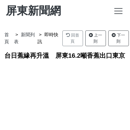
屏東新聞網
首
新聞列
即時快
回首
上一
下一
頁
則
則
頁
表
訊
台日蕉緣再升溫 屏東16.2噸香蕉出口東京