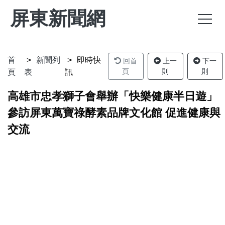
屏東新聞網
首
新聞列
即時快
回首
上一
下一
頁
則
則
頁
表
訊
高雄市忠孝獅子會舉辦「快樂健康半日遊」
參訪屏東萬寶祿酵素品牌文化館 促進健康與
交流