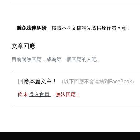
避免法律糾紛
，轉載本區文稿請先徵得原作者同意！
文章回應
目前尚無回應，成為第一個回應的人吧！
回應本篇文章！
（以下回應不會連結到FaceBoo
尚未
登入會員
，無法回應！