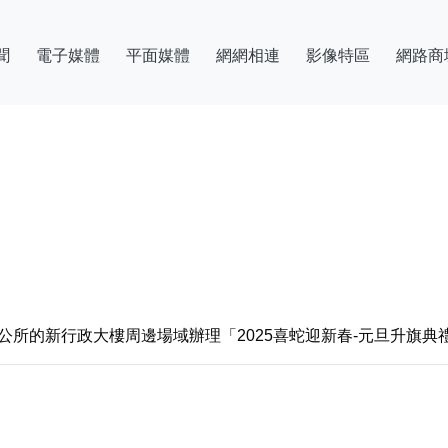
聞
電子媒體
平面媒體
網網相連
影像特區
網路商
在鄉公所的新行政大樓周邊場域辦理「2025喜蛇迎新春-元旦升