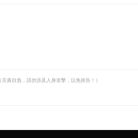
k）（言責自負，請勿涉及人身攻擊，以免挨告！）