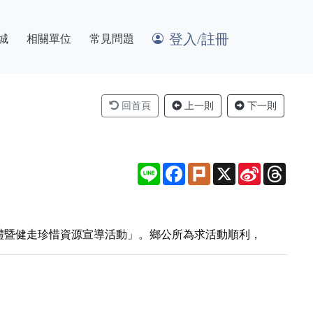
登入/註冊
城
相關單位
常見問題
回首頁
上一則
下一則
Line
Facebook
Plurk
X
Sina
Thre
Weibo
旗典禮暨健走珍惜資源宣導活動」。鄉公所為求活動順利，