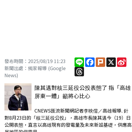
Line
Facebook
Plurk
X
Si
發布時間：2025/08/19 11:23
W
新聞出處：獨家報導 (Google
Threads
News)
陳其邁對核三延役公投表態了 指「高雄
屏東一體」籲將心比心
CNEWS匯流新聞網記者李映儒／高雄報導. 針
對8月23日的「核三延役公投」，高雄市長陳其邁今（19）日
公開表態，直言以高雄現有的發電量及未來新設基礎，供應高
屏地區的供電是...