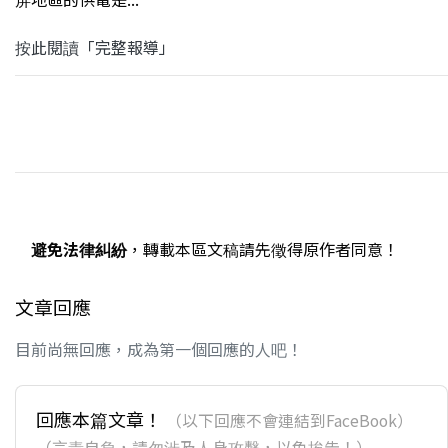
按此閱讀「完整報導」
避免法律糾紛
，轉載本區文稿請先徵得原作者同意！
文章回應
目前尚無回應，成為第一個回應的人吧！
回應本篇文章！
（以下回應不會連結到FaceBook）
（言責自負，請勿涉及人身攻擊，以免挨告！）