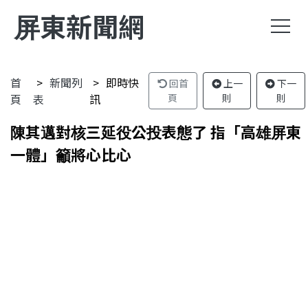
屏東新聞網
首
新聞列
即時快
回首
上一
下一
頁
表
訊
頁
則
則
陳其邁對核三延役公投表態了 指「高雄屏東
一體」籲將心比心