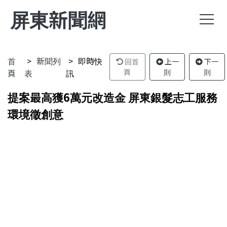
屏東新聞網
首
新聞列
即時快
回首
上一
下一
頁
表
訊
頁
則
則
提案最高獲6萬元改造金 屏東銀髮志工服務
環境徵創意