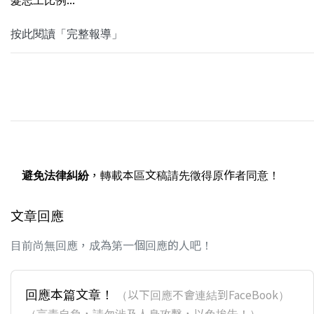
按此閱讀「完整報導」
避免法律糾紛
，轉載本區文稿請先徵得原作者同意！
文章回應
目前尚無回應，成為第一個回應的人吧！
回應本篇文章！
（以下回應不會連結到FaceBook）
（言責自負，請勿涉及人身攻擊，以免挨告！）