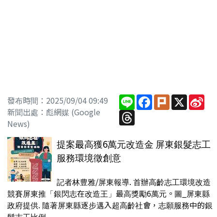
Line
Facebook
Plurk
X
Sin
發布時間：2025/09/04 09:49
We
新聞出處：彪網媒 (Google
Threads
News)
提案最高獲6萬元改造金 屏東銀髮志工
服務環境徵創意
記者林豊雅/屏東報導. 首辦高齡志工環境改造
競賽屏東推「銀閃志在改造王」最高獎勵6萬元。圖_屏東縣
政府提供. 隨著屏東縣逐步邁入超高齡社會，志願服務中的銀
髮志工比例...