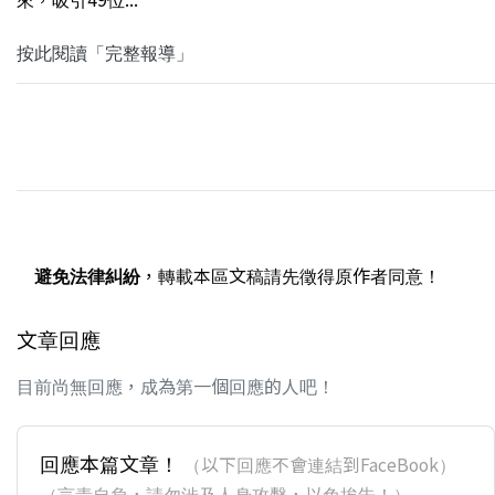
按此閱讀「完整報導」
避免法律糾紛
，轉載本區文稿請先徵得原作者同意！
文章回應
目前尚無回應，成為第一個回應的人吧！
回應本篇文章！
（以下回應不會連結到FaceBook）
（言責自負，請勿涉及人身攻擊，以免挨告！）