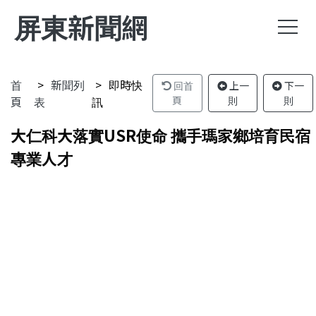
屏東新聞網
首
新聞列
即時快
回首
上一
下一
頁
表
訊
頁
則
則
大仁科大落實USR使命 攜手瑪家鄉培育民宿
專業人才