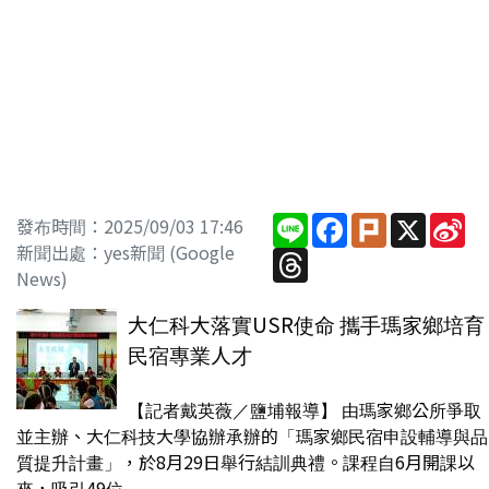
Line
Facebook
Plurk
X
Si
發布時間：2025/09/03 17:46
We
新聞出處：yes新聞 (Google
Threads
News)
大仁科大落實USR使命 攜手瑪家鄉培育
民宿專業人才
【記者戴英薇／鹽埔報導】 由瑪家鄉公所爭取
並主辦、大仁科技大學協辦承辦的「瑪家鄉民宿申設輔導與品
質提升計畫」，於8月29日舉行結訓典禮。課程自6月開課以
來，吸引49位...