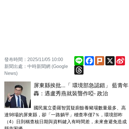
Line
Facebook
Plurk
X
S
發布時間：2025/11/05 10:00
W
新聞出處：中時新聞網 (Google
Threads
News)
屏東縣挨批...「 環境部急認錯」 藍青年
轟：遇盧秀燕就裝聾作啞- 政治
國民黨立委羅智質疑廚餘養豬場數量最多、高
達98場的屏東縣，卻「一路躺平」稽查率僅7％，環境部昨
（4）日則稱查核日期與資料鍵入有時間差，未來會避免造成
縣市困擾。