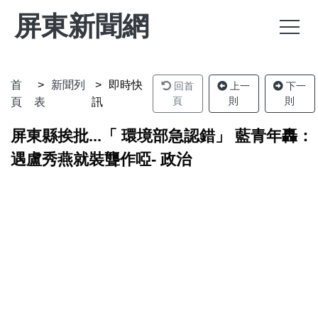
屏東新聞網
首
新聞列
即時快
回首
上一
下一
頁
則
則
頁
表
訊
屏東縣挨批...「 環境部急認錯」 藍青年轟：
遇盧秀燕就裝聾作啞- 政治