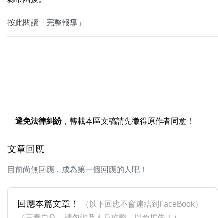
按此閱讀「完整報導」
避免法律糾紛
，轉載本區文稿請先徵得原作者同意！
文章回應
目前尚無回應，成為第一個回應的人吧！
回應本篇文章！
（以下回應不會連結到FaceBook）
（言責自負，請勿涉及人身攻擊，以免挨告！）