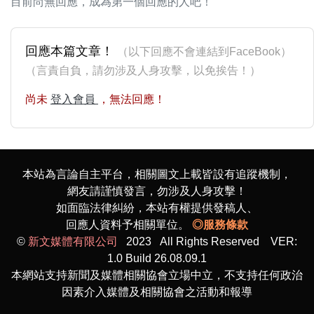
目前尚無回應，成為第一個回應的人吧！
回應本篇文章！
（以下回應不會連結到FaceBook）
（言責自負，請勿涉及人身攻擊，以免挨告！）
尚未
登入會員
，無法回應！
本站為言論自主平台，相關圖文上載皆設有追蹤機制，
網友請謹慎發言，勿涉及人身攻擊！
如面臨法律糾紛，本站有權提供發稿人、
回應人資料予相關單位。
◎服務條款
©
新文媒體有限公司
2023 All Rights Reserved VER:
1.0 Build 26.08.09.1
本網站支持新聞及媒體相關協會立場中立，不支持任何政治
因素介入媒體及相關協會之活動和報導