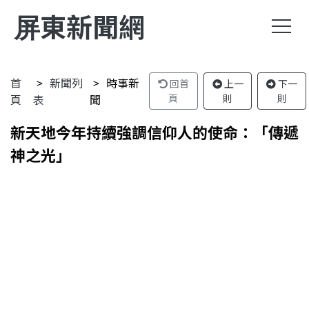
屏東新聞網
首
新聞列
時事新
回首
上一
下一
頁
表
聞
頁
則
則
新天地今年持續強調信仰人的使命：「傳遞
神之光」