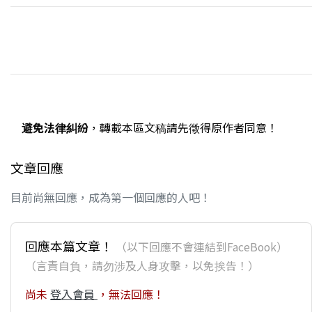
避免法律糾紛
，轉載本區文稿請先徵得原作者同意！
文章回應
目前尚無回應，成為第一個回應的人吧！
回應本篇文章！
（以下回應不會連結到FaceBook）
（言責自負，請勿涉及人身攻擊，以免挨告！）
尚未
登入會員
，無法回應！