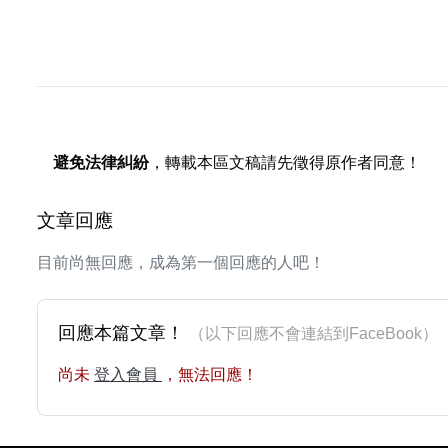
避免法律糾紛
，轉載本區文稿請先徵得原作者同意！
文章回應
目前尚無回應，成為第一個回應的人吧！
回應本篇文章！
（以下回應不會連結到FaceBoo
尚未
登入會員
，無法回應！