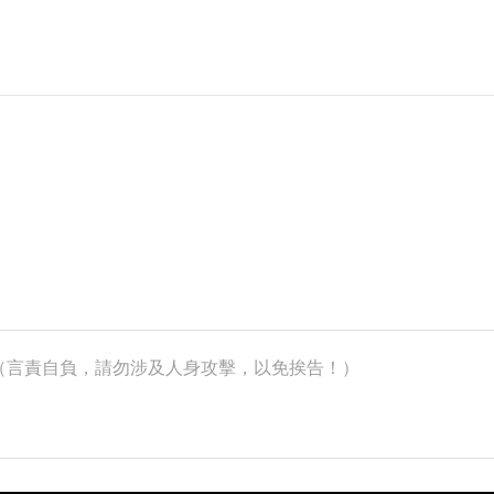
k）（言責自負，請勿涉及人身攻擊，以免挨告！）