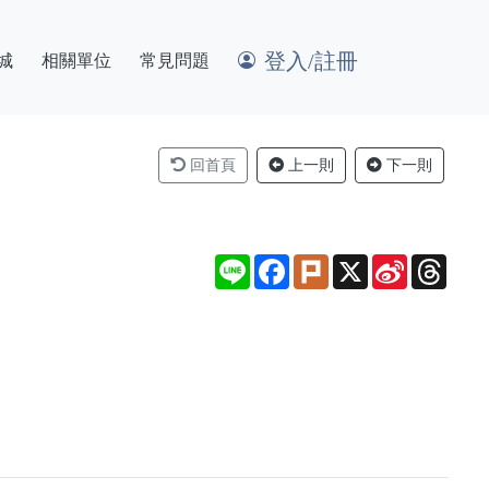
登入/註冊
城
相關單位
常見問題
回首頁
上一則
下一則
Line
Facebook
Plurk
X
Sina
Thre
Weibo