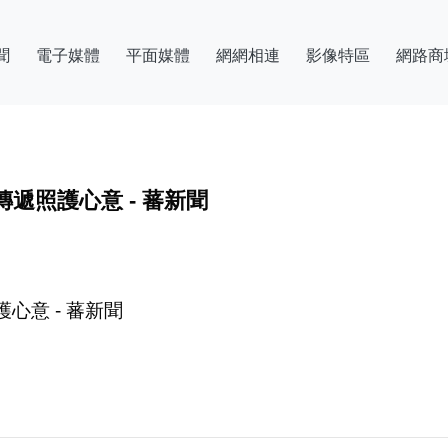
聞
電子媒體
平面媒體
網網相連
影像特區
網路商
遞照護心意 - 蕃新聞
心意 - 蕃新聞