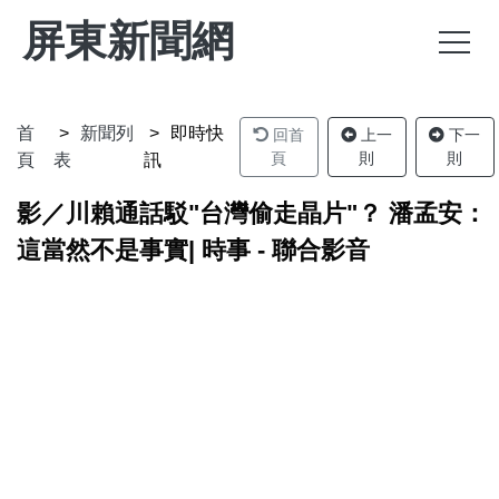
屏東新聞網
首
新聞列
即時快
回首
上一
下一
頁
則
則
頁
表
訊
影／川賴通話駁"台灣偷走晶片"？ 潘孟安：
這當然不是事實| 時事 - 聯合影音