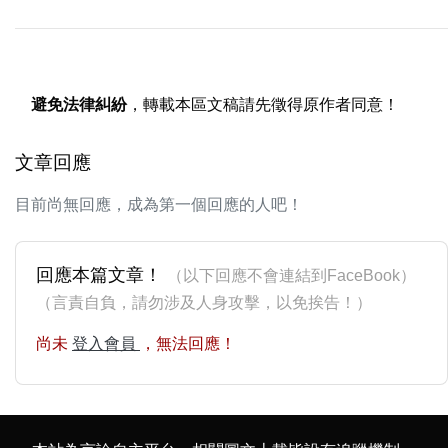
避免法律糾紛
，轉載本區文稿請先徵得原作者同意！
文章回應
目前尚無回應，成為第一個回應的人吧！
回應本篇文章！
（以下回應不會連結到FaceBook）
（言責自負，請勿涉及人身攻擊，以免挨告！）
尚未
登入會員
，無法回應！