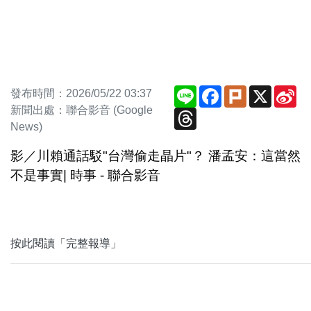
Line
Facebook
Plurk
X
Si
發布時間：2026/05/22 03:37
We
新聞出處：聯合影音 (Google
Threads
News)
影／川賴通話駁"台灣偷走晶片"？ 潘孟安：這當然
不是事實| 時事 - 聯合影音
按此閱讀「完整報導」