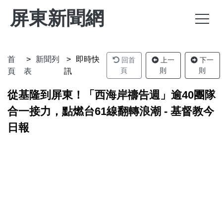
屏東新聞網
首
新聞列
即時快
回首
上一
下一
頁
則
則
頁
表
訊
從基隆到屏東！「西海岸禱告週」逾40團隊
合一接力，點燃台61線翻轉浪潮 - 基督教今
日報