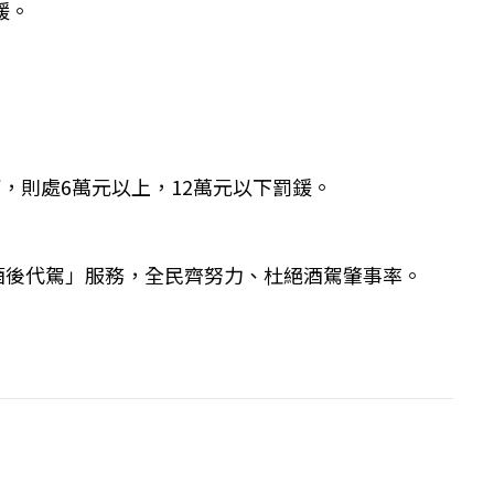
鍰。
，則處6萬元以上，12萬元以下罰鍰。
酒後代駕」服務，全民齊努力、杜絕酒駕肇事率。