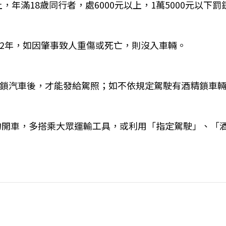
上，年滿18歲同行者，處6000元以上，1萬5000元以下罰
照2年，如因肇事致人重傷或死亡，則沒入車輛。
精鎖汽車後，才能發給駕照；如不依規定駕駛有酒精鎖車輛
勿開車，多搭乘大眾運輸工具，或利用「指定駕駛」、「