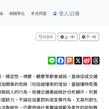
登入/註冊
城
相關單位
常見問題
回首頁
上一則
下一則
Line
Facebook
Plurk
X
Sina
Thre
Weibo
感、穩定性、視覺、聽覺等都會減弱，直接促成交通
增加開車的危險（包括碰撞率的增加，當碰撞時死傷
殺與殺人的行為。依據交通事故統計分析顯示，列管
不遺餘力，不論從加重罰則或宣導作為，尤其刑罰化
執法取締外，仍要透過社會輿論規範及柔性的認知教