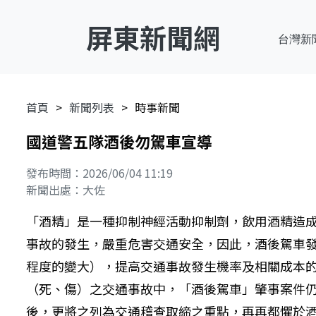
屏東新聞網
台灣新
首頁
新聞列表
時事新聞
國道警五隊酒後勿駕車宣導
發布時間：2026/06/04 11:19
新聞出處：大佐
「酒精」是一種抑制神經活動抑制劑，飲用酒精造
事故的發生，嚴重危害交通安全，因此，酒後駕車
程度的變大），提高交通事故發生機率及相關成本
（死、傷）之交通事故中，「酒後駕車」肇事案件
後，更將之列為交通稽查取締之重點，再再都懼於