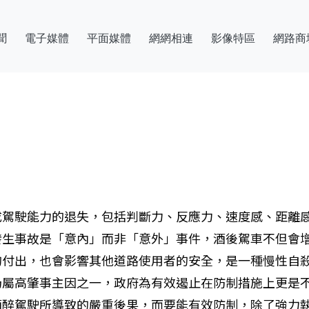
聞
電子媒體
平面媒體
網網相連
影像特區
網路商
成駕駛能力的退失，包括判斷力、反應力、速度感、距離
發生事故是「意內」而非「意外」事件，酒後駕車不但會
的付出，也會影響其他道路使用者的安全，是一種慢性自
仍屬高肇事主因之一，政府為有效遏止在防制措施上更是
酒醉駕駛所導致的嚴重後果，而要能有效防制，除了強力