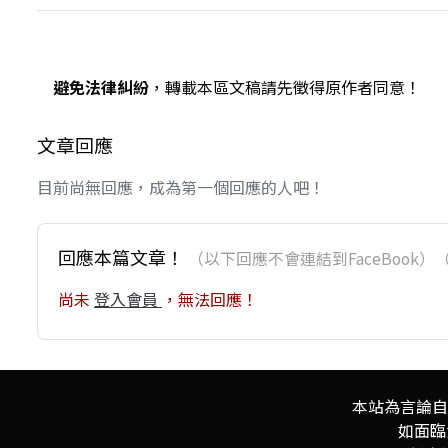
避免法律糾紛
，轉載本區文稿請先徵得原作者同意！
文章回應
目前尚無回應，成為第一個回應的人吧！
回應本篇文章！
（以下回應不會連結到FaceBoo
尚未
登入會員
，無法回應！
本站為言論自
如面臨