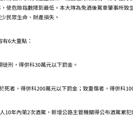
率，使危險指數降到最低。本大隊為免酒後駕車肇事所致
減少民眾生命、財產損失。
容有6大重點：
期徒刑，得併科30萬元以下罰金。
於死者，得併科200萬元以下罰金；致重傷者，得併科10
駛人10年內第2次酒駕，新增公路主管機關得公布酒駕累