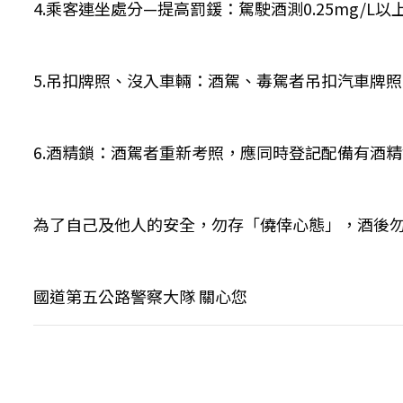
4.乘客連坐處分—提高罰鍰：駕駛酒測0.25mg/L以
5.吊扣牌照、沒入車輛：酒駕、毒駕者吊扣汽車牌
6.酒精鎖：酒駕者重新考照，應同時登記配備有酒
為了自己及他人的安全，勿存「僥倖心態」，酒後
國道第五公路警察大隊 關心您