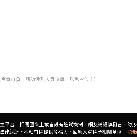
k）（言責自負，請勿涉及人身攻擊，以免挨告！）
主平台，相關圖文上載皆設有追蹤機制，
網友請謹慎發言，勿涉
法律糾紛，本站有權提供發稿人、
回應人資料予相關單位。
◎