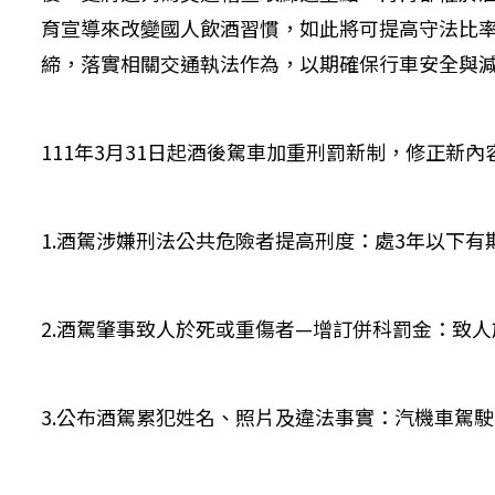
育宣導來改變國人飲酒習慣，如此將可提高守法比
締，落實相關交通執法作為，以期確保行車安全與
111年3月31日起酒後駕車加重刑罰新制，修正新內
1.酒駕涉嫌刑法公共危險者提高刑度：處3年以下有
2.酒駕肇事致人於死或重傷者—增訂併科罰金：致人
3.公布酒駕累犯姓名、照片及違法事實：汽機車駕