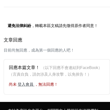
避免法律糾紛
，轉載本區文稿請先徵得原作者同意！
文章回應
目前尚無回應，成為第一個回應的人吧！
回應本篇文章！
（以下回應不會連結到FaceBook）
（言責自負，請勿涉及人身攻擊，以免挨告！）
尚未
登入會員
，無法回應！