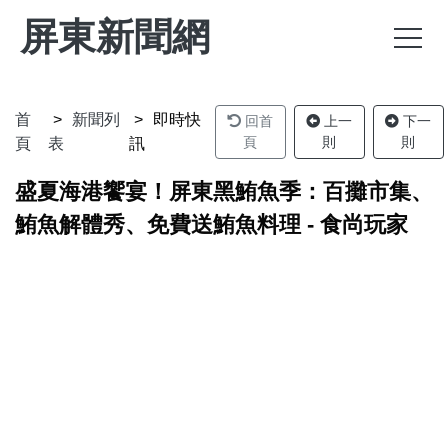
屏東新聞網
首
新聞列
即時快
回首
上一
下一
頁
則
則
頁
表
訊
盛夏海港饗宴！屏東黑鮪魚季：百攤市集、
鮪魚解體秀、免費送鮪魚料理 - 食尚玩家