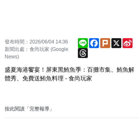
Line
Facebook
Plurk
X
Si
發布時間：2026/06/04 14:36
We
新聞出處：食尚玩家 (Google
Threads
News)
盛夏海港饗宴！屏東黑鮪魚季：百攤市集、鮪魚解
體秀、免費送鮪魚料理 - 食尚玩家
按此閱讀「完整報導」