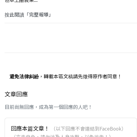
按此閱讀「完整報導」
避免法律糾紛
，轉載本區文稿請先徵得原作者同意！
文章回應
目前尚無回應，成為第一個回應的人吧！
回應本篇文章！
（以下回應不會連結到FaceBook）
（言責自負，請勿涉及人身攻擊，以免挨告！）