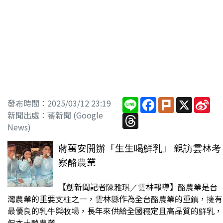
Line
Facebook
Plurk
X
Sin
發布時間：2025/03/12 23:19
We
新聞出處：蕃新聞 (Google
Threads
News)
蔣萬安開辦「生生喝鮮乳」 親訪雲林考
察酪農業
【創新聞記者陳雅琪／雲林報導】酪農業是台
灣農業的重要支柱之一，雲林縣作為全台酪農業的重鎮，擁有
最優良的乳牛與牧場，長年來供給全國穩定且高品質的鮮乳，
但本土酪農業...