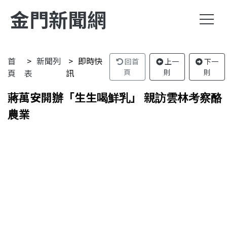
金門新聞網
首
新聞列
即時快
回首
上一
下一
頁
表
訊
頁
則
則
蔣萬安開辦「生生喝鮮乳」 親訪雲林考察酪
農業