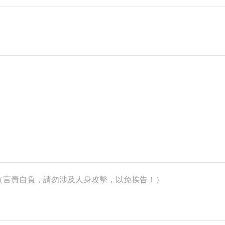
k）（言責自負，請勿涉及人身攻擊，以免挨告！）