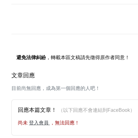
避免法律糾紛
，轉載本區文稿請先徵得原作者同意！
文章回應
目前尚無回應，成為第一個回應的人吧！
回應本篇文章！
（以下回應不會連結到FaceBoo
尚未
登入會員
，無法回應！