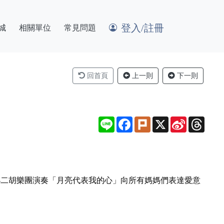
登入/註冊
城
相關單位
常見問題
回首頁
上一則
下一則
Line
Facebook
Plurk
X
Sina
Thre
Weibo
小二胡樂團演奏「月亮代表我的心」向所有媽媽們表達愛意