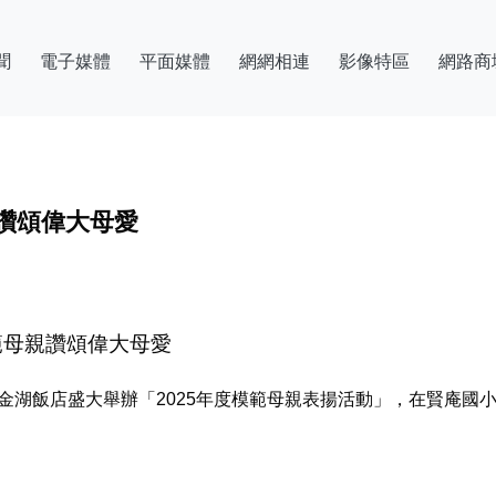
聞
電子媒體
平面媒體
網網相連
影像特區
網路商
親讚頌偉大母愛
範母親讚頌偉大母愛
金湖飯店盛大舉辦「2025年度模範母親表揚活動」，在賢庵國