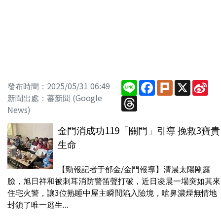
Line
Facebook
Plurk
X
Sin
發布時間：2025/05/31 06:49
We
新聞出處：蕃新聞 (Google
Threads
News)
金門消成功119「關門」引導 挽救3寶貴
生命
【勁報記者于郁金/金門報導】清晨太陽剛露
臉，旭日祥和被刺耳消防警笛聲打破，近日凌晨一場突如其來
住宅火警，讓3位熟睡中屋主瞬間陷入險境，嗆鼻濃煙無情地
封鎖了唯一逃生...