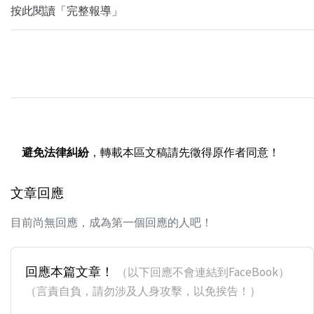
按此閱讀「完整報導」
避免法律糾紛
，轉載本區文稿請先徵得原作者同意！
文章回應
目前尚無回應，成為第一個回應的人吧！
回應本篇文章！
（以下回應不會連結到FaceBook）
（言責自負，請勿涉及人身攻擊，以免挨告！）