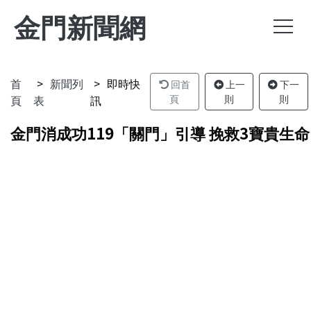
金門新聞網
首
新聞列
即時快
回首
上一
下一
頁
表
訊
頁
則
則
金門消成功119「關門」引導 挽救3寶貴生命