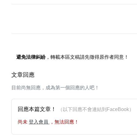
避免法律糾紛
，轉載本區文稿請先徵得原作者同意！
文章回應
目前尚無回應，成為第一個回應的人吧！
回應本篇文章！
（以下回應不會連結到FaceBoo
尚未
登入會員
，無法回應！