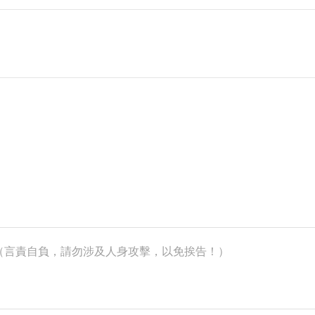
k）（言責自負，請勿涉及人身攻擊，以免挨告！）