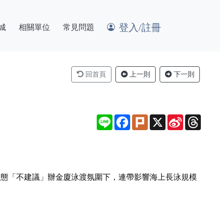
登入/註冊
城
相關單位
常見問題
回首頁
上一則
下一則
Line
Facebook
Plurk
X
Sina
Thre
Weibo
表態「不建議」辦金廈泳渡氛圍下，連帶影響海上長泳規模