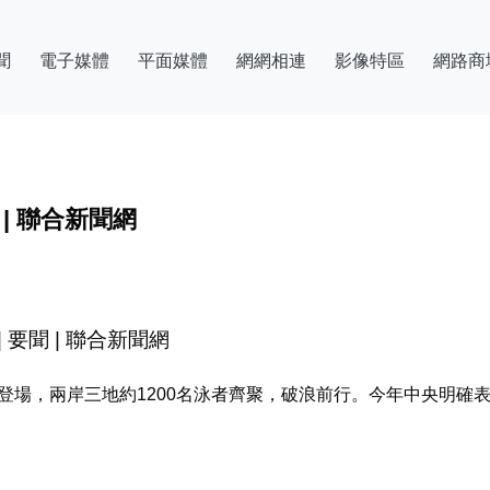
聞
電子媒體
平面媒體
網網相連
影像特區
網路商
 | 聯合新聞網
 要聞 | 聯合新聞網
登場，兩岸三地約1200名泳者齊聚，破浪前行。今年中央明確