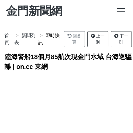
金門新聞網
首
新聞列
即時快
回首
上一
下一
頁
則
則
頁
表
訊
陸海警船18個月85航次現金門水域 台海巡驅
離 | on.cc 東網