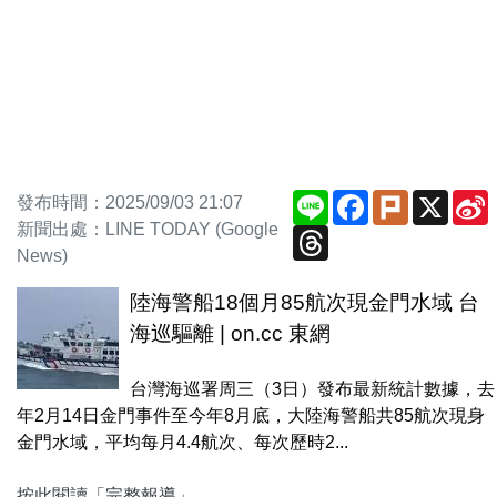
Line
Facebook
Plurk
X
S
發布時間：2025/09/03 21:07
新聞出處：LINE TODAY (Google
Threads
News)
陸海警船18個月85航次現金門水域 台
海巡驅離 | on.cc 東網
台灣海巡署周三（3日）發布最新統計數據，去
年2月14日金門事件至今年8月底，大陸海警船共85航次現身
金門水域，平均每月4.4航次、每次歷時2...
按此閱讀「完整報導」