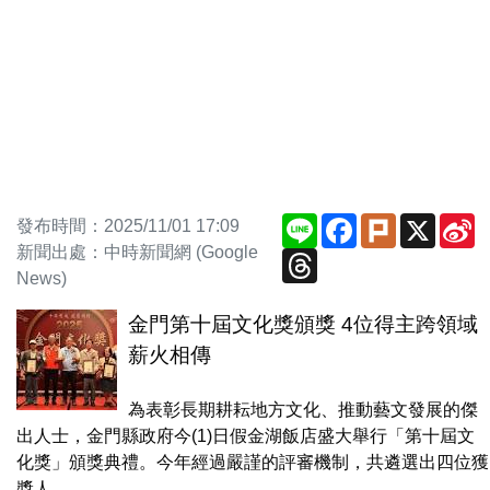
Line
Facebook
Plurk
X
S
發布時間：2025/11/01 17:09
W
新聞出處：中時新聞網 (Google
Threads
News)
金門第十屆文化獎頒獎 4位得主跨領域
薪火相傳
為表彰長期耕耘地方文化、推動藝文發展的傑
出人士，金門縣政府今(1)日假金湖飯店盛大舉行「第十屆文
化獎」頒獎典禮。今年經過嚴謹的評審機制，共遴選出四位獲
獎人，...