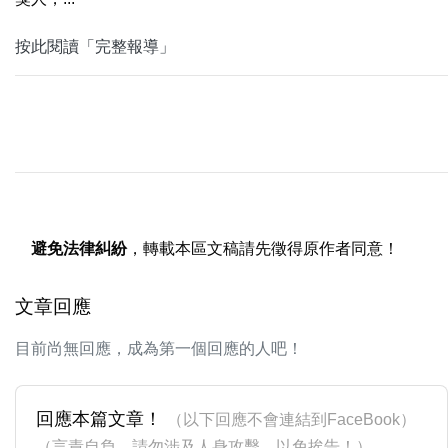
按此閱讀「完整報導」
避免法律糾紛
，轉載本區文稿請先徵得原作者同意！
文章回應
目前尚無回應，成為第一個回應的人吧！
回應本篇文章！
（以下回應不會連結到FaceBook）
（言責自負，請勿涉及人身攻擊，以免挨告！）