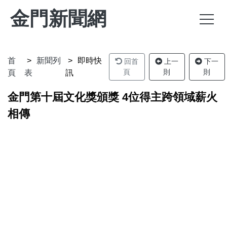
金門新聞網
首
新聞列
即時快
回首
上一
下一
頁
則
則
頁
表
訊
金門第十屆文化獎頒獎 4位得主跨領域薪火
相傳