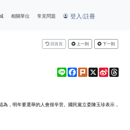
登入/註冊
城
相關單位
常見問題
回首頁
上一則
下一則
Line
Facebook
Plurk
X
Sina
Thre
Weibo
認為，明年要選舉的人會很辛苦。國民黨立委陳玉珍表示，