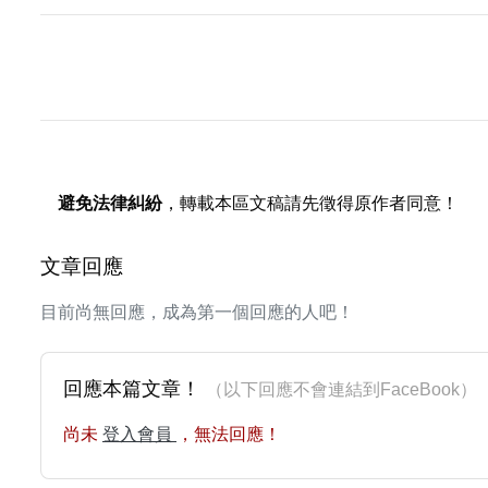
避免法律糾紛
，轉載本區文稿請先徵得原作者同意！
文章回應
目前尚無回應，成為第一個回應的人吧！
回應本篇文章！
（以下回應不會連結到FaceBoo
尚未
登入會員
，無法回應！