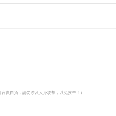
k）（言責自負，請勿涉及人身攻擊，以免挨告！）