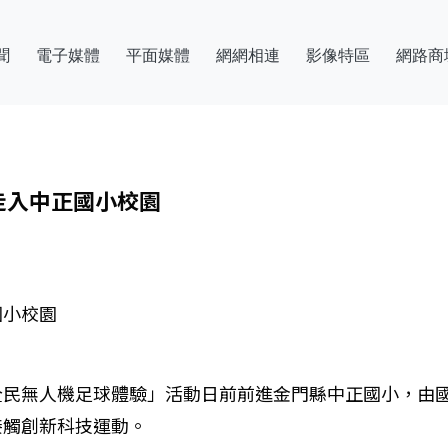
聞
電子媒體
平面媒體
網網相連
影像特區
網路商
走入中正國小校園
國小校園
全民無人機足球體驗」活動日前前進金門縣中正國小，由
接觸創新科技運動。