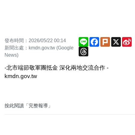
Line
Facebook
Plurk
X
S
發布時間：2026/05/22 00:14
W
新聞出處：kmdn.gov.tw (Google
Threads
News)
-北市端節敬軍團抵金 深化兩地交流合作 -
kmdn.gov.tw
按此閱讀「完整報導」