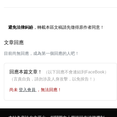
避免法律糾紛
，轉載本區文稿請先徵得原作者同意！
文章回應
目前尚無回應，成為第一個回應的人吧！
回應本篇文章！
（以下回應不會連結到FaceBook）
（言責自負，請勿涉及人身攻擊，以免挨告！）
尚未
登入會員
，無法回應！