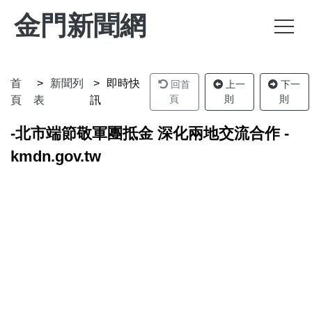
金門新聞網
首
新聞列
即時快
回首
上一
下一
頁
則
則
頁
表
訊
-北市端節敬軍團抵金 深化兩地交流合作 -
kmdn.gov.tw