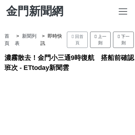
金門新聞網
首
新聞列
即時快
回首
上一
下一
頁
則
則
頁
表
訊
濃霧散去！金門小三通9時復航 搭船前確認
班次 - ETtoday新聞雲