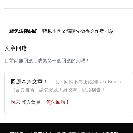
避免法律糾紛
，轉載本區文稿請先徵得原作者同意！
文章回應
目前尚無回應，成為第一個回應的人吧！
回應本篇文章！
（以下回應不會連結到FaceBook）
（言責自負，請勿涉及人身攻擊，以免挨告！）
尚未
登入會員
，無法回應！