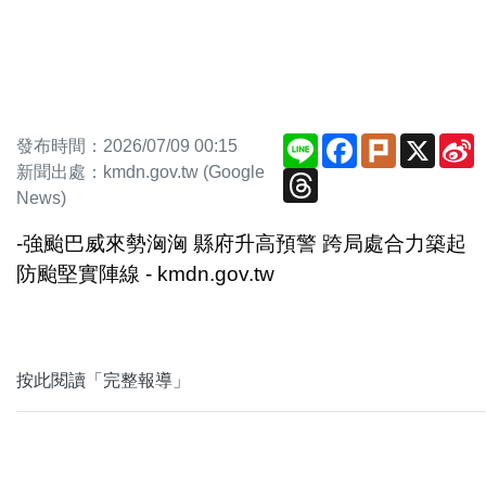
Line
Facebook
Plurk
X
S
發布時間：2026/07/09 00:15
W
新聞出處：kmdn.gov.tw (Google
Threads
News)
-強颱巴威來勢洶洶 縣府升高預警 跨局處合力築起
防颱堅實陣線 - kmdn.gov.tw
按此閱讀「完整報導」