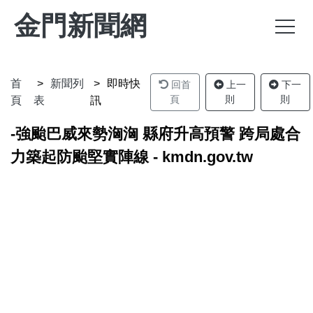
金門新聞網
首
新聞列
即時快
回首
上一
下一
頁
則
則
頁
表
訊
-強颱巴威來勢洶洶 縣府升高預警 跨局處合
力築起防颱堅實陣線 - kmdn.gov.tw