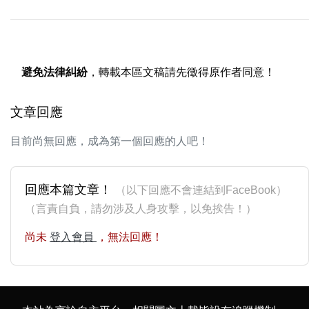
避免法律糾紛
，轉載本區文稿請先徵得原作者同意！
文章回應
目前尚無回應，成為第一個回應的人吧！
回應本篇文章！
（以下回應不會連結到FaceBook）
（言責自負，請勿涉及人身攻擊，以免挨告！）
尚未
登入會員
，無法回應！