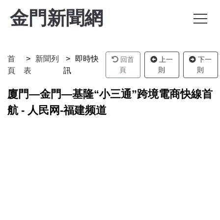
金門新聞網
首
新聞列
即時快
回首
上一
下一
頁
則
則
頁
表
訊
廈門—金門—基隆“小三通”跨境電商快線首
航 - 人民网-福建频道