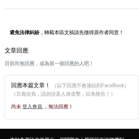
避免法律糾紛
，轉載本區文稿請先徵得原作者同意！
文章回應
目前尚無回應，成為第一個回應的人吧！
回應本篇文章！
（以下回應不會連結到FaceBook）
（言責自負，請勿涉及人身攻擊，以免挨告！）
尚未
登入會員
，無法回應！