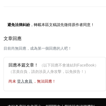
避免法律糾紛
，轉載本區文稿請先徵得原作者同意！
文章回應
目前尚無回應，成為第一個回應的人吧！
回應本篇文章！
（以下回應不會連結到FaceBook）
（言責自負，請勿涉及人身攻擊，以免挨告！）
尚未
登入會員
，無法回應！