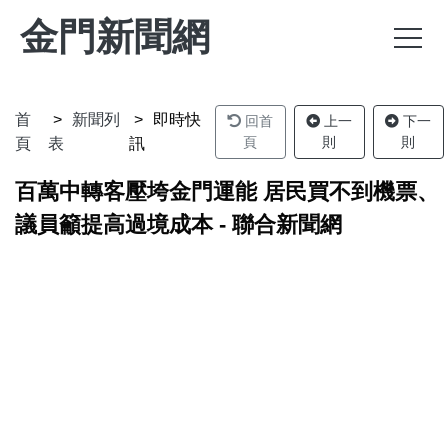
金門新聞網
首
新聞列
即時快
回首
上一
下一
頁
則
則
頁
表
訊
百萬中轉客壓垮金門運能 居民買不到機票、
議員籲提高過境成本 - 聯合新聞網