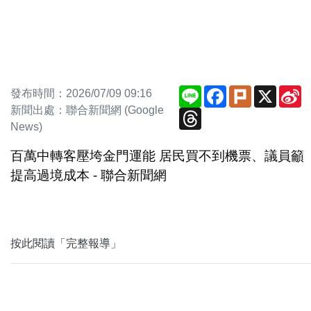
Line
Facebook
Plurk
X
S
發布時間：2026/07/09 09:16
W
新聞出處：聯合新聞網 (Google
Threads
News)
百萬中轉客壓垮金門運能 居民買不到機票、議員籲
提高過境成本 - 聯合新聞網
按此閱讀「完整報導」