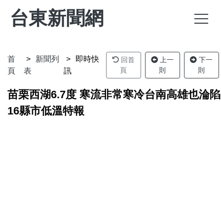
台東新聞網
首
新聞列
即時快
回首
上一
下一
頁
則
則
頁
表
訊
苗栗西湖6.7度 寒流非常寒冷台南高雄也淪陷
16縣市低溫特報