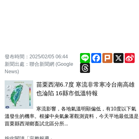
Line
Facebook
Plurk
X
S
發布時間：2025/02/05 06:44
W
新聞出處：聯合新聞網 (Google
Threads
News)
苗栗西湖6.7度 寒流非常寒冷台南高雄
也淪陷 16縣市低溫特報
寒流影響，各地氣溫明顯偏低，有10度以下氣
溫發生的機率。根據中央氣象署觀測資料，今天平地最低溫是
苗栗縣西湖鄉畜試北區分所...
按此閱讀「完整報導」