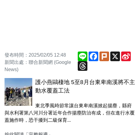
Line
Facebook
Plurk
X
S
發布時間：2025/02/05 12:48
W
新聞出處：聯合新聞網 (Google
Threads
News)
護小燕鷗棲地 5至8月台東卑南溪將不主
動水覆蓋工法
東北季風時節常讓台東卑南溪掀起揚塵，縣府
與水利署第八河川分署近年合作揚塵防治有成，但在進行水覆
蓋施作時，恐干擾到二級保育...
按此閱讀「完整報導」