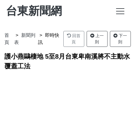
台東新聞網
首
新聞列
即時快
回首
上一
下一
頁
則
則
頁
表
訊
護小燕鷗棲地 5至8月台東卑南溪將不主動水
覆蓋工法