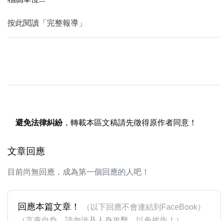
按此閱讀「完整報導」
避免法律糾紛
，轉載本區文稿請先徵得原作者同意！
文章回應
目前尚無回應，成為第一個回應的人吧！
回應本篇文章！
（以下回應不會連結到FaceBook）
（言責自負，請勿涉及人身攻擊，以免挨告！）