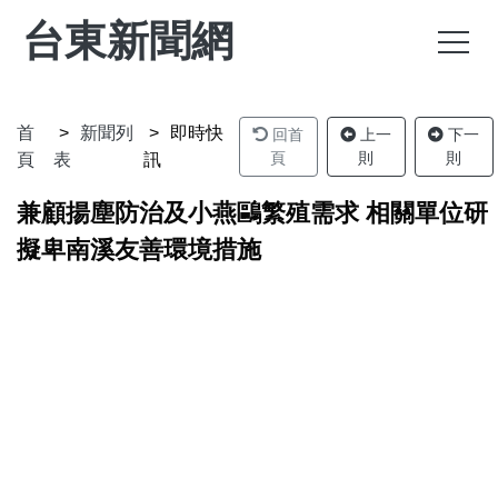
台東新聞網
首
新聞列
即時快
回首
上一
下一
頁
則
則
頁
表
訊
兼顧揚塵防治及小燕鷗繁殖需求 相關單位研
擬卑南溪友善環境措施