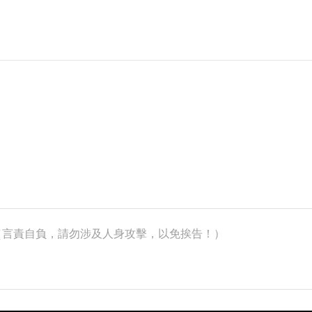
k）（言責自負，請勿涉及人身攻擊，以免挨告！）