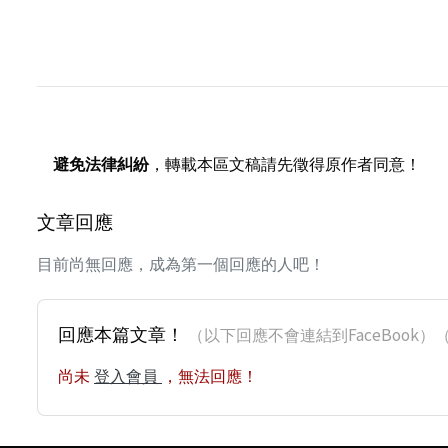
避免法律糾紛
，轉載本區文稿請先徵得原作者同意！
文章回應
目前尚無回應，成為第一個回應的人吧！
回應本篇文章！
（以下回應不會連結到FaceBoo
尚未
登入會員
，無法回應！