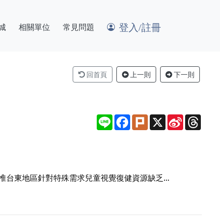
登入/註冊
城
相關單位
常見問題
回首頁
上一則
下一則
Line
Facebook
Plurk
X
Sina
Thre
Weibo
台東地區針對特殊需求兒童視覺復健資源缺乏...