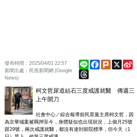
Line
Facebook
Plurk
X
S
發布時間：2025/04/01 22:57
W
新聞出處：民視新聞網 (Google
Threads
News)
柯文哲尿道結石三度戒護就醫 傳週三
上午開刀
社會中心／綜合報導前民眾黨主席柯文哲，因
為京華城案被羈押至今，身體疑似也出現狀況，上個月25號
跟29號，兩次戒護就醫，都沒有達到留院標準，但今天（1
日）早上，他第三度戒護...