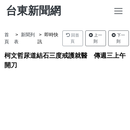
台東新聞網
首
新聞列
即時快
回首
上一
下一
頁
則
則
頁
表
訊
柯文哲尿道結石三度戒護就醫 傳週三上午
開刀