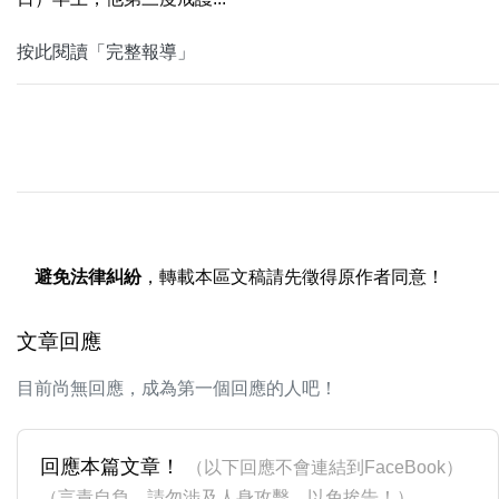
按此閱讀「完整報導」
避免法律糾紛
，轉載本區文稿請先徵得原作者同意！
文章回應
目前尚無回應，成為第一個回應的人吧！
回應本篇文章！
（以下回應不會連結到FaceBook）
（言責自負，請勿涉及人身攻擊，以免挨告！）