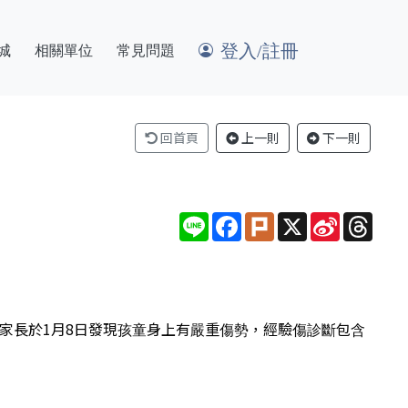
登入/註冊
城
相關單位
常見問題
回首頁
上一則
下一則
Line
Facebook
Plurk
X
Sina
Thre
Weibo
家長於1月8日發現孩童身上有嚴重傷勢，經驗傷診斷包含