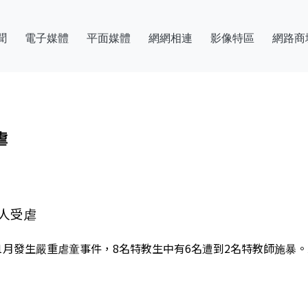
聞
電子媒體
平面媒體
網網相連
影像特區
網路商
虐
人受虐
月發生嚴重虐童事件，8名特教生中有6名遭到2名特教師施暴。