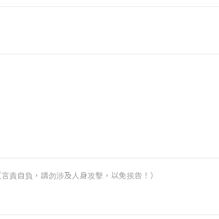
k）（言責自負，請勿涉及人身攻擊，以免挨告！）