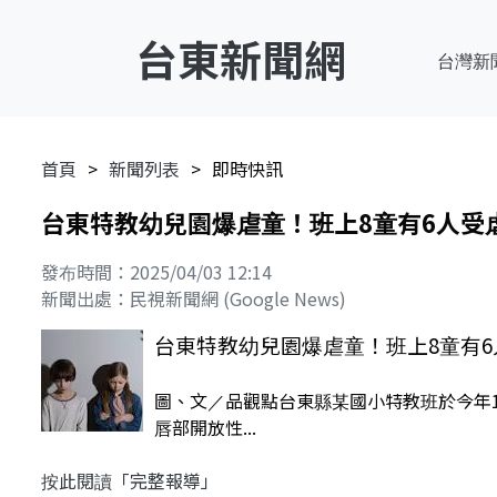
台東新聞網
台灣新
首頁
新聞列表
即時快訊
台東特教幼兒園爆虐童！班上8童有6人受
發布時間：2025/04/03 12:14
新聞出處：民視新聞網 (Google News)
台東特教幼兒園爆虐童！班上8童有6
圖、文／品觀點台東縣某國小特教班於今年1
唇部開放性...
按此閱讀「完整報導」