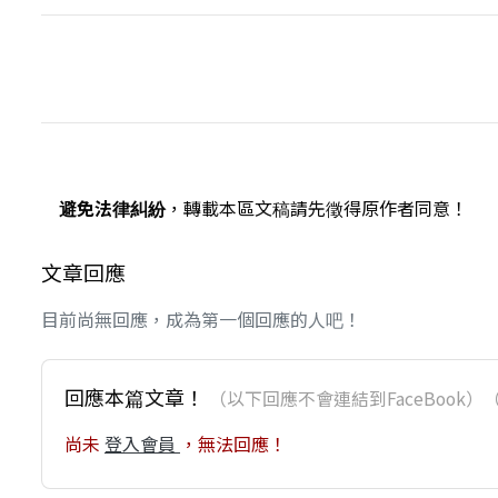
避免法律糾紛
，轉載本區文稿請先徵得原作者同意！
文章回應
目前尚無回應，成為第一個回應的人吧！
回應本篇文章！
（以下回應不會連結到FaceBoo
尚未
登入會員
，無法回應！