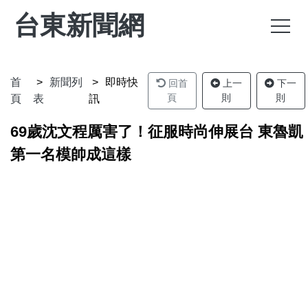
台東新聞網
首
新聞列
即時快
回首
上一
下一
頁
則
則
頁
表
訊
69歲沈文程厲害了！征服時尚伸展台 東魯凱
第一名模帥成這樣