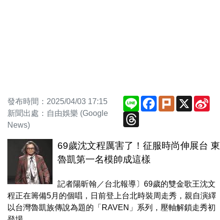
Line
Facebook
Plurk
X
Si
發布時間：2025/04/03 17:15
We
新聞出處：自由娛樂 (Google
Threads
News)
69歲沈文程厲害了！征服時尚伸展台 東
魯凱第一名模帥成這樣
記者陽昕翰／台北報導〕69歲的雙金歌王沈文
程正在籌備5月的個唱，日前登上台北時裝周走秀，親自演繹
以台灣魯凱族傳說為題的「RAVEN」系列，壓軸解鎖走秀初
登場，...