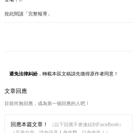
按此閱讀「完整報導」
避免法律糾紛
，轉載本區文稿請先徵得原作者同意！
文章回應
目前尚無回應，成為第一個回應的人吧！
回應本篇文章！
（以下回應不會連結到FaceBook）
（言責自負，請勿涉及人身攻擊，以免挨告！）