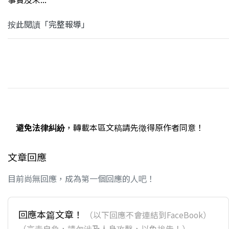
按此閱讀「完整報導」
避免法律糾紛
，轉載本區文稿請先徵得原作者同意！
文章回應
目前尚無回應，成為第一個回應的人吧！
回應本篇文章！
（以下回應不會連結到FaceBook）
（言責自負，請勿涉及人身攻擊，以免挨告！）