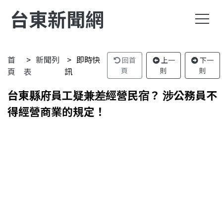
台東新聞網
首
新聞列
即時快
回首
上一
下一
頁
表
訊
頁
則
則
台東縣府員工疑兼差經營民宿？ 涉公務員不
得經營商業的規定！