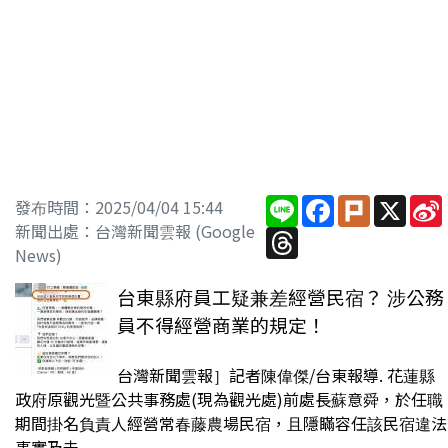
Line
Facebook
Plurk
X
發布時間：2025/04/04 15:44
新聞出處：台灣新聞雲報 (Google
Threads
News)
台東縣府員工疑兼差經營民宿？ 涉公務
員不得經營商業的規定！
台灣新聞雲報］記者陳偉傑/台東報導. 花蓮縣
政府原觀光暨公共事務處(現為觀光處)前處長蘇意舜，於任職
期間掛名負責人經營常春藤農場民宿，且隱瞞容任該民宿違法
事實及未...