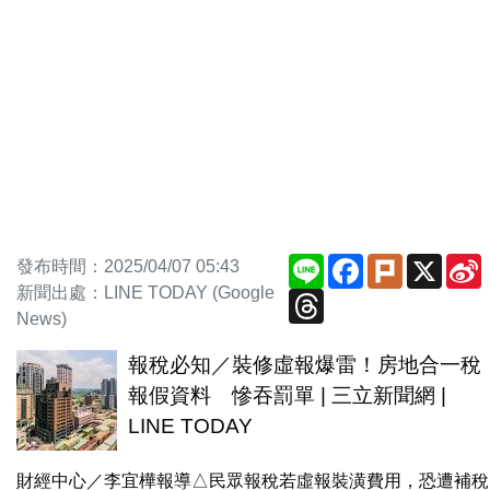
Line
Facebook
Plurk
X
S
發布時間：2025/04/07 05:43
新聞出處：LINE TODAY (Google
Threads
News)
報稅必知／裝修虛報爆雷！房地合一稅
報假資料 慘吞罰單 | 三立新聞網 |
LINE TODAY
財經中心／李宜樺報導△民眾報稅若虛報裝潢費用，恐遭補稅