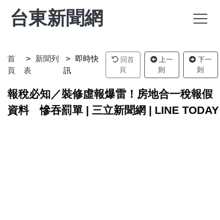
台東新聞網
首
新聞列
即時快
回首
上一
下一
頁
則
則
頁
表
訊
報稅必知／裝修虛報爆雷！房地合一稅報假
資料 慘吞罰單 | 三立新聞網 | LINE TODAY