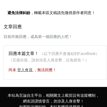
避免法律糾紛
，轉載本區文稿請先徵得原作者同意！
文章回應
目前尚無回應，成為第一個回應的人吧！
回應本篇文章！
（以下回應不會連結到FaceBook）
（言責自負，請勿涉及人身攻擊，以免挨告！）
尚未
登入會員
，無法回應！
本站為言論自主平台，相關圖文上載皆設有追蹤機制，
網友請謹慎發言，勿涉及人身攻擊！
如面臨法律糾紛，本站有權提供發稿人、