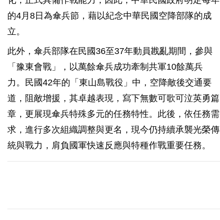
化，正式具備作戰能力；因此，中華民國政府明定每年
的4月8日為傘兵節，藉以紀念中華民國空降部隊的成
立。
此外，傘兵部隊在民國36至37年動員戡亂期間，參與
「豫東會戰」，以萬餘傘兵成功牽制共軍10餘萬兵
力。民國42年的「東山島戰役」中，空降敵後交通要
道，阻敵增援，其卓越表現，寫下無數可歌可泣英勇篇
章，更展現傘兵特殊多元的任務特性。此後，依任務需
求，進行多次組織調整與更名，現今仍持續承襲光榮傳
統與戰力，肩負國軍快速反應與特種作戰重要任務。