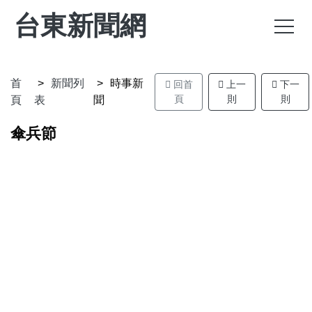
台東新聞網
首
新聞列
時事新
回首
上一
下一
頁
則
則
頁
表
聞
傘兵節