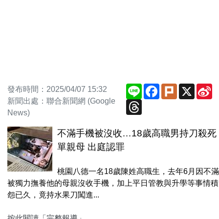
Line
Facebook
Plurk
X
S
發布時間：2025/04/07 15:32
W
新聞出處：聯合新聞網 (Google
Threads
News)
不滿手機被沒收…18歲高職男持刀殺死
單親母 出庭認罪
桃園八德一名18歲陳姓高職生，去年6月因不滿
被獨力撫養他的母親沒收手機，加上平日管教與升學等事情積
怨已久，竟持水果刀闖進...
按此閱讀「完整報導」