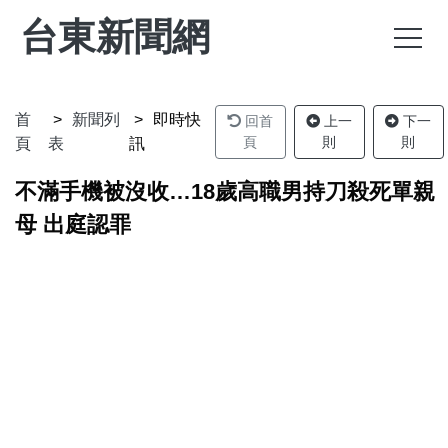
台東新聞網
首
新聞列
即時快
回首
上一
下一
頁
則
則
頁
表
訊
不滿手機被沒收…18歲高職男持刀殺死單親
母 出庭認罪