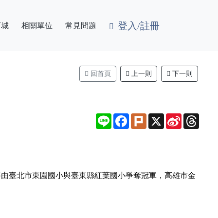
登入/註冊
商城
相關單位
常見問題
回首頁
上一則
下一則
Line
Facebook
Plurk
X
Sina
Thre
Weibo
日將由臺北市東園國小與臺東縣紅葉國小爭奪冠軍，高雄市金