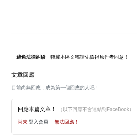
避免法律糾紛
，轉載本區文稿請先徵得原作者同意！
文章回應
目前尚無回應，成為第一個回應的人吧！
回應本篇文章！
（以下回應不會連結到FaceBoo
尚未
登入會員
，無法回應！