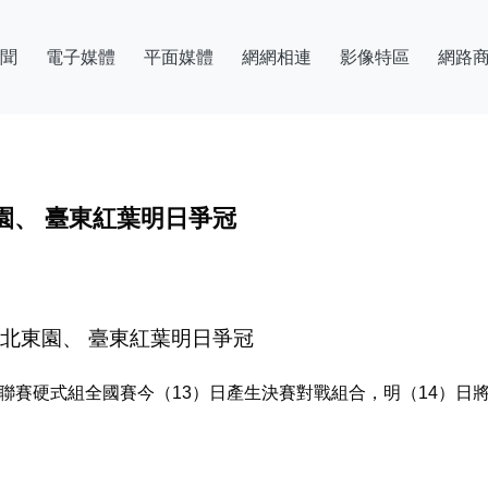
聞
電子媒體
平面媒體
網網相連
影像特區
網路
園、 臺東紅葉明日爭冠
北東園、 臺東紅葉明日爭冠
棒球聯賽硬式組全國賽今（13）日產生決賽對戰組合，明（14）