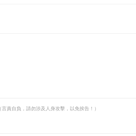
k）（言責自負，請勿涉及人身攻擊，以免挨告！）