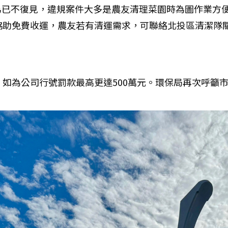
為已不復見，違規案件大多是農友清理菜園時為圖作業方
免費收運，農友若有清運需求，可聯絡北投區清潔隊關渡分隊
，如為公司行號罰款最高更達500萬元。環保局再次呼籲