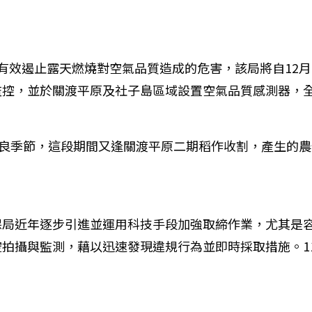
有效遏止露天燃燒對空氣品質造成的危害，該局將自12月
監控，並於關渡平原及社子島區域設置空氣品質感測器，
不良季節，這段期間又逢關渡平原二期稻作收割，產生的
保局近年逐步引進並運用科技手段加強取締作業，尤其是
拍攝與監測，藉以迅速發現違規行為並即時採取措施。11