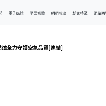
聞
電子媒體
平面媒體
網網相連
影像特區
網路商
燒全力守護空氣品質[連結]