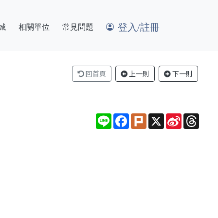
登入/註冊
城
相關單位
常見問題
回首頁
上一則
下一則
Line
Facebook
Plurk
X
Sina
Thre
Weibo