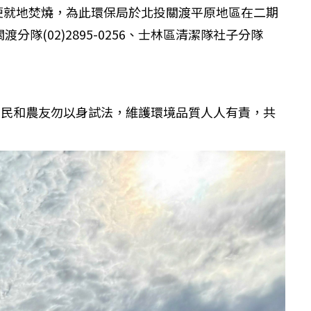
便就地焚燒，為此環保局於北投關渡平原地區在二期
(02)2895-0256、士林區清潔隊社子分隊
市民和農友勿以身試法，維護環境品質人人有責，共