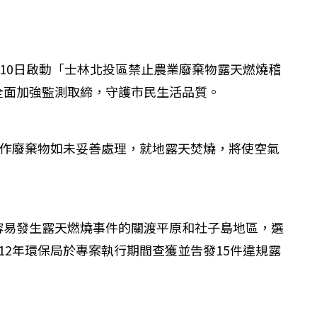
10日啟動「士林北投區禁止農業廢棄物露天燃燒稽
全面加強監測取締，守護市民生活品質。
農作廢棄物如未妥善處理，就地露天焚燒，將使空氣
容易發生露天燃燒事件的關渡平原和社子島地區，選
2年環保局於專案執行期間查獲並告發15件違規露