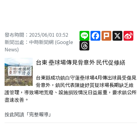
Line
Facebook
Plurk
X
S
發布時間：2025/06/01 03:52
W
新聞出處：中時新聞網 (Google
Threads
News)
台東 壘球場傳見骨意外 民代促修繕
台東縣成功鎮白守蓮壘球場4月傳出球員受傷見
骨意外，鎮民代表陳婕妤質疑球場長期缺乏維
護管理，導致場地荒廢、設施損毀情況日益嚴重，要求鎮公所
盡速改善。
按此閱讀「完整報導」