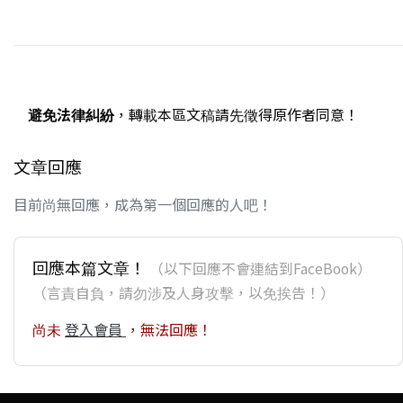
避免法律糾紛
，轉載本區文稿請先徵得原作者同意！
文章回應
目前尚無回應，成為第一個回應的人吧！
回應本篇文章！
（以下回應不會連結到FaceBook）
（言責自負，請勿涉及人身攻擊，以免挨告！）
尚未
登入會員
，無法回應！