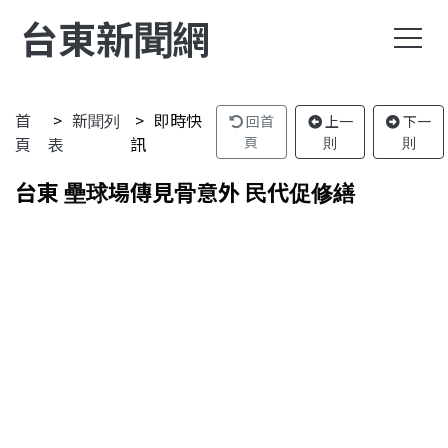
台東新聞網
首
新聞列
即時快
回首
上一
下一
頁
表
訊
頁
則
則
台東 壘球場傳見骨意外 民代促修繕