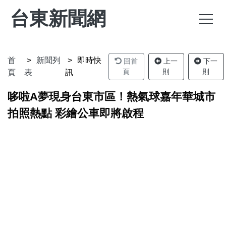
台東新聞網
首
新聞列
即時快
回首
上一
下一
頁
則
則
頁
表
訊
哆啦A夢現身台東市區！熱氣球嘉年華城市
拍照熱點 彩繪公車即將啟程