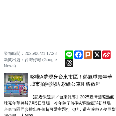
Line
Facebook
Plurk
X
Si
發布時間：2025/06/21 17:28
We
新聞出處：台灣好報 (Google
Threads
News)
哆啦A夢現身台東市區！熱氣球嘉年華
城市拍照熱點 彩繪公車即將啟程
【記者朱達志／台東報導】2025臺灣國際熱氣
球嘉年華將於7月5日登場，今年除了哆啦A夢熱氣球初登場，
台東市區同步推出多個超可愛主題打卡點，還有哆啦Ａ夢巨型
扭蛋機、大雄的...