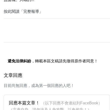
按此閱讀「完整報導」
避免法律糾紛
，轉載本區文稿請先徵得原作者同意！
文章回應
目前尚無回應，成為第一個回應的人吧！
回應本篇文章！
（以下回應不會連結到FaceBook）
（言責自負，請勿涉及人身攻擊，以免挨告！）