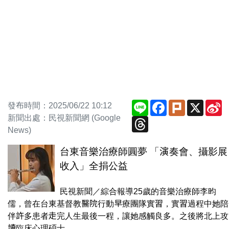
Line
Facebook
Plurk
X
S
發布時間：2025/06/22 10:12
W
新聞出處：民視新聞網 (Google
Threads
News)
台東音樂治療師圓夢 「演奏會、攝影展
收入」全捐公益
民視新聞／綜合報導25歲的音樂治療師李昀
儒，曾在台東基督教醫院行動早療團隊實習，實習過程中她陪
伴許多患者走完人生最後一程，讓她感觸良多。之後將北上攻
讀臨床心理碩士...