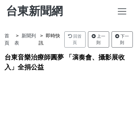
台東新聞網
首
新聞列
即時快
回首
上一
下一
頁
則
則
頁
表
訊
台東音樂治療師圓夢 「演奏會、攝影展收
入」全捐公益