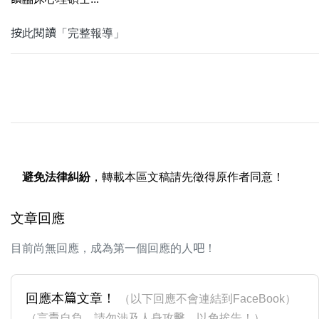
按此閱讀「完整報導」
避免法律糾紛
，轉載本區文稿請先徵得原作者同意！
文章回應
目前尚無回應，成為第一個回應的人吧！
回應本篇文章！
（以下回應不會連結到FaceBook）
（言責自負，請勿涉及人身攻擊，以免挨告！）