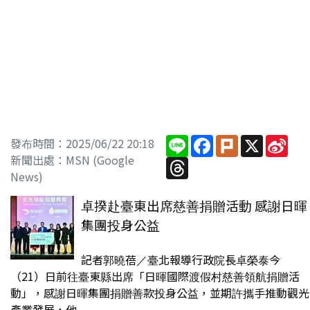
Line
Facebook
Plurk
X
Sin
發布時間：2025/06/22 20:18
Wei
新聞出處：MSN (Google
Threads
News)
卓揆赴臺東出席慈善捐贈活動 感謝日暉
集團投身公益
記者郭曉蓓／臺北報導行政院長卓榮泰今
（21）日前往臺東縣出席「日暉國際渡假村慈善領航捐贈活
動」，感謝日暉集團捐贈善款投身公益，並期許攜手推動觀光
產業發展，他.