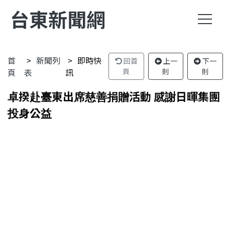
台東新聞網
首
新聞列
即時快
回首
上一
下一
頁
表
訊
頁
則
則
卓揆赴臺東出席慈善捐贈活動 感謝日暉集團
投身公益