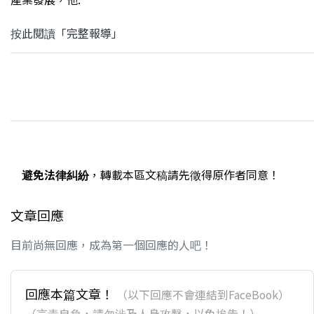
按此閱讀「完整報導」
避免法律糾紛
，轉載本區文稿請先徵得原作者同意！
文章回應
目前尚無回應，成為第一個回應的人吧！
回應本篇文章！
（以下回應不會連結到FaceBook）
（言責自負，請勿涉及人身攻擊，以免挨告！）