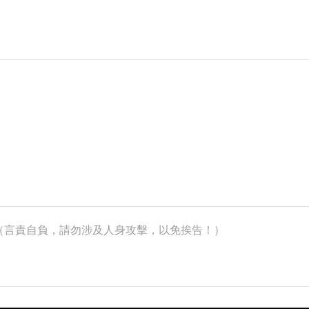
k）（言責自負，請勿涉及人身攻擊，以免挨告！）