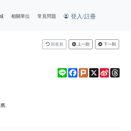
登入/註冊
城
相關單位
常見問題
回首頁
上一則
下一則
Line
Facebook
Plurk
X
Sina
Thre
Weibo
舊.