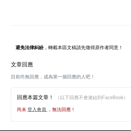
避免法律糾紛
，轉載本區文稿請先徵得原作者同意！
文章回應
目前尚無回應，成為第一個回應的人吧！
回應本篇文章！
（以下回應不會連結到FaceBoo
尚未
登入會員
，無法回應！