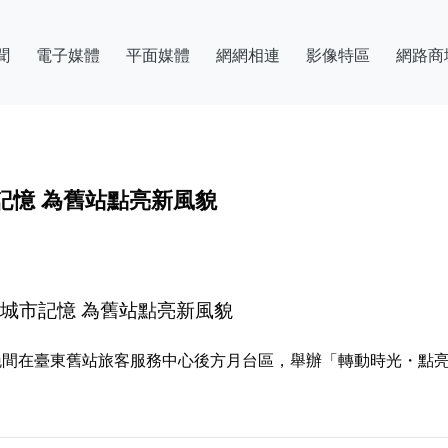
聞
電子媒體
平面媒體
網網相連
影像特區
網路商
記憶 為舊站點亮新風貌
城市記憶 為舊站點亮新風貌
日晚間在臺東舊站旅客服務中心後方月台區，舉辦「轉動時光・點亮