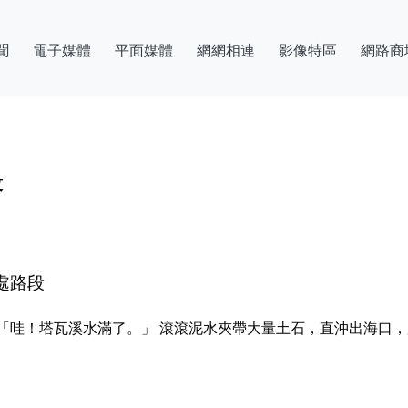
聞
電子媒體
平面媒體
網網相連
影像特區
網路商
段
處路段
「哇！塔瓦溪水滿了。」 滾滾泥水夾帶大量土石，直沖出海口