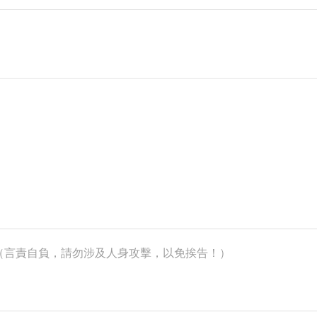
k）（言責自負，請勿涉及人身攻擊，以免挨告！）