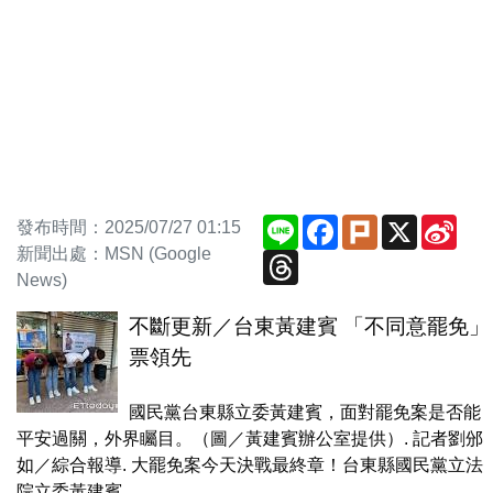
Line
Facebook
Plurk
X
Sina
發布時間：2025/07/27 01:15
Wei
新聞出處：MSN (Google
Threads
News)
不斷更新／台東黃建賓 「不同意罷免」
票領先
國民黨台東縣立委黃建賓，面對罷免案是否能
平安過關，外界矚目。（圖／黃建賓辦公室提供）. 記者劉邠
如／綜合報導. 大罷免案今天決戰最終章！台東縣國民黨立法
院立委黃建賓...