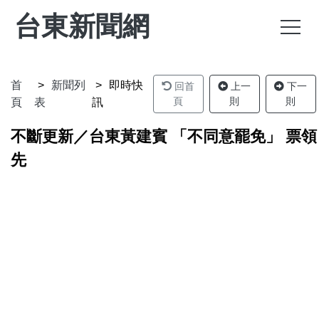
台東新聞網
首
新聞列
即時快
回首
上一
下一
頁
則
則
頁
表
訊
不斷更新／台東黃建賓 「不同意罷免」 票領
先