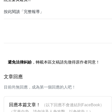
按此閱讀「完整報導」
避免法律糾紛
，轉載本區文稿請先徵得原作者同意！
文章回應
目前尚無回應，成為第一個回應的人吧！
回應本篇文章！
（以下回應不會連結到FaceBook）
（言責自負，請勿涉及人身攻擊，以免挨告！）