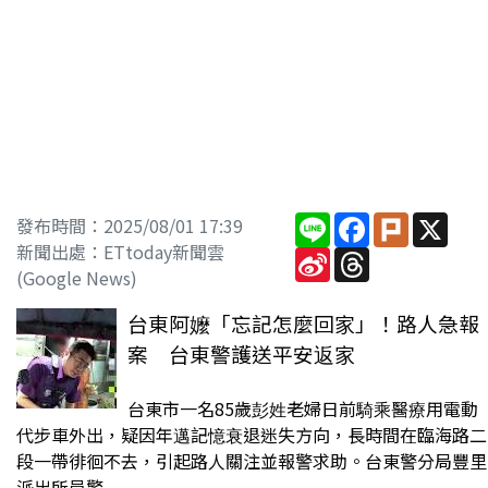
Line
Facebook
Plurk
X
發布時間：2025/08/01 17:39
新聞出處：ETtoday新聞雲
Sina
Threads
Weibo
(Google News)
台東阿嬤「忘記怎麼回家」！路人急報
案 台東警護送平安返家
台東市一名85歲彭姓老婦日前騎乘醫療用電動
代步車外出，疑因年邁記憶衰退迷失方向，長時間在臨海路二
段一帶徘徊不去，引起路人關注並報警求助。台東警分局豐里
派出所員警...