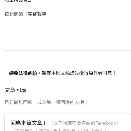
按此閱讀「完整報導」
避免法律糾紛
，轉載本區文稿請先徵得原作者同意！
文章回應
目前尚無回應，成為第一個回應的人吧！
回應本篇文章！
（以下回應不會連結到FaceBook）
（言責自負，請勿涉及人身攻擊，以免挨告！）