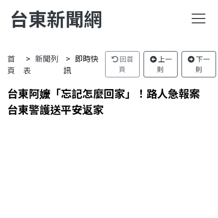
台東新聞網
首
新聞列
即時快
回首
上一
下一
頁
表
訊
頁
則
則
台東阿嬤「忘記怎麼回家」！路人急報案
台東警護送平安返家